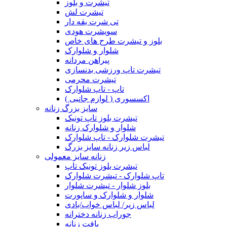
تیشرت و بلوز
تیشرت لش
تی شرت یقه دار
سویشرت هودی
بلوز و تیشرت طرح های خاص
شلوار و شلوارک
پیراهن مردانه
تیشرت تاپ ورزشی بدنسازی
تیشرت محرمی
تاپ - تاپ شلوارک
اکسسوری ( لوازم جانبی )
سایز بزرگ زنانه
تیشرت بلوز تاپ تونیک
شلوار و شلوارک زنانه
تیشرت شلوارک - تاپ شلوارک
لباس زیر زنانه سایز بزرگ
زنانه سایز معمولی
تیشرت بلوز تونیک تاپ
تاپ شلوارک - تیشرت شلوارک
بلوز شلوار - تیشرت شلوار
شلوار و شلوارک و ساپورت
لباس زیر/ لباس خواب/بادی
جوراب زنانه دخترانه
بافت زنانه