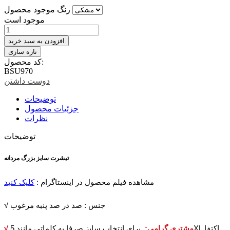
رنگ موجود محصول
موجود است
افزودن به سبد خرید
کد محصول:
BSU970
دوست داشتن
توضیحات
جزئیات محصول
نظرات
توضیحات
تیشرت سایز بزرگ مردانه
مشاهده فیلم محصول در اینستاگرام :
کلیک کنید
√ جنس : صد در صد پنبه مرغوب
√ مشتری گرامی:
برای انتخاب سایز صرفا به کلماتی مانند 5XL اکتفا