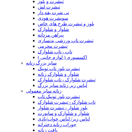
تیشرت و بلوز
تیشرت لش
تی شرت یقه دار
سویشرت هودی
بلوز و تیشرت طرح های خاص
شلوار و شلوارک
پیراهن مردانه
تیشرت تاپ ورزشی بدنسازی
تیشرت محرمی
تاپ - تاپ شلوارک
اکسسوری ( لوازم جانبی )
سایز بزرگ زنانه
تیشرت بلوز تاپ تونیک
شلوار و شلوارک زنانه
تیشرت شلوارک - تاپ شلوارک
لباس زیر زنانه سایز بزرگ
زنانه سایز معمولی
تیشرت بلوز تونیک تاپ
تاپ شلوارک - تیشرت شلوارک
بلوز شلوار - تیشرت شلوار
شلوار و شلوارک و ساپورت
لباس زیر/ لباس خواب/بادی
جوراب زنانه دخترانه
بافت زنانه