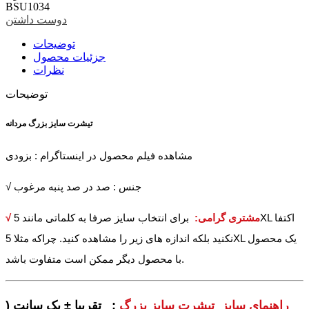
BSU1034
دوست داشتن
توضیحات
جزئیات محصول
نظرات
توضیحات
تیشرت سایز بزرگ مردانه
مشاهده فیلم محصول در اینستاگرام : بزودی
√ جنس : صد در صد پنبه مرغوب
√ مشتری گرامی:
برای انتخاب سایز صرفا به کلماتی مانند 5XL اکتفا
نکنید بلکه اندازه های زیر را مشاهده کنید. چراکه مثلا 5XL یک محصول
با محصول دیگر ممکن است متفاوت باشد.
راهنمای سایز تیشرت سایز بزرگ
: تقریبا ± یک سانت (