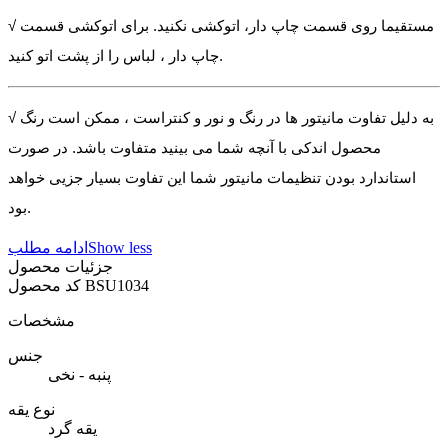
√ مستقیما روی قسمت چاپ دار، اتوکشی نکنید. برای اتوکشی قسمت
چاپ دار ، لباس را از پشت اتو کنید.
√ به دلیل تفاوت مانیتور ها در رنگ و نور و کنتراست ، ممکن است رنگ
محصول اندکی با آنچه شما می بینید متفاوت باشد. در صورت
استاندارد بودن تنظیمات مانیتور شما این تفاوت بسیار جزیی خواهد
بود.
Show less
ادامه مطلب
جزئیات محصول
BSU1034
کد محصول
مشخصات
جنس
پنبه - نخی
نوع یقه
یقه گرد