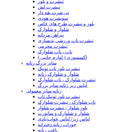
تیشرت و بلوز
تیشرت لش
تی شرت یقه دار
سویشرت هودی
بلوز و تیشرت طرح های خاص
شلوار و شلوارک
پیراهن مردانه
تیشرت تاپ ورزشی بدنسازی
تیشرت محرمی
تاپ - تاپ شلوارک
اکسسوری ( لوازم جانبی )
سایز بزرگ زنانه
تیشرت بلوز تاپ تونیک
شلوار و شلوارک زنانه
تیشرت شلوارک - تاپ شلوارک
لباس زیر زنانه سایز بزرگ
زنانه سایز معمولی
تیشرت بلوز تونیک تاپ
تاپ شلوارک - تیشرت شلوارک
بلوز شلوار - تیشرت شلوار
شلوار و شلوارک و ساپورت
لباس زیر/ لباس خواب/بادی
جوراب زنانه دخترانه
بافت زنانه