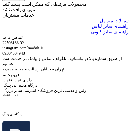
محصولات مرتبطی که ممکن است پسند کنید
موردی یافت نشد
خدمات مشتریان
سوالات متداول
راهنمای سایز لباس
راهنمای سایز کتونی
تماس با ما
22508136 021
instagram.com/modelf.ir
09304504948
از طریق شماره بالا در واتساپ ، تلگرام ، تماس و پیامک در خدمت شما
هستیم
تهران - خیابان رسالت - محله مجیدیه
درباره ما
دارای نماد اعتماد
درگاه معتبر پی پینگ
اولین و قدیمی ترین فروشگاه اینترنتی سایز بزرگ
نماد اعتماد
درگاه پی پینگ