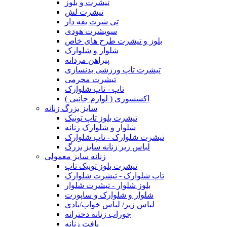
تیشرت و بلوز
تیشرت لش
تی شرت یقه دار
سویشرت هودی
بلوز و تیشرت طرح های خاص
شلوار و شلوارک
پیراهن مردانه
تیشرت تاپ ورزشی بدنسازی
تیشرت محرمی
تاپ - تاپ شلوارک
اکسسوری ( لوازم جانبی )
سایز بزرگ زنانه
تیشرت بلوز تاپ تونیک
شلوار و شلوارک زنانه
تیشرت شلوارک - تاپ شلوارک
لباس زیر زنانه سایز بزرگ
زنانه سایز معمولی
تیشرت بلوز تونیک تاپ
تاپ شلوارک - تیشرت شلوارک
بلوز شلوار - تیشرت شلوار
شلوار و شلوارک و ساپورت
لباس زیر/ لباس خواب/بادی
جوراب زنانه دخترانه
بافت زنانه