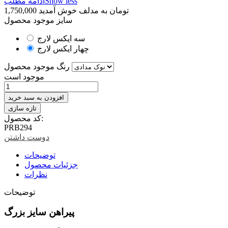
Show less
ادامه مطلب
1,750,000 تومان
به مدلف خوش آمدید
سایز موجود محصول
سه ایکس لارج
چهار ایکس لارج
رنگ موجود محصول
موجود است
افزودن به سبد خرید
کد محصول:
PRB294
دوست داشتن
توضیحات
جزئیات محصول
نظرات
توضیحات
پیراهن سایز بزرگ