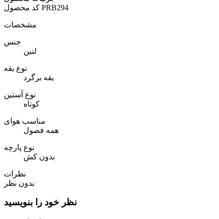
PRB294
کد محصول
مشخصات
جنس
لنین
نوع یقه
یقه برگرد
نوع آستین
کوتاه
مناسب هوای
همه فصول
نوع پارچه
بدون کش
نظرات
بدون نظر
نظر خود را بنویسید