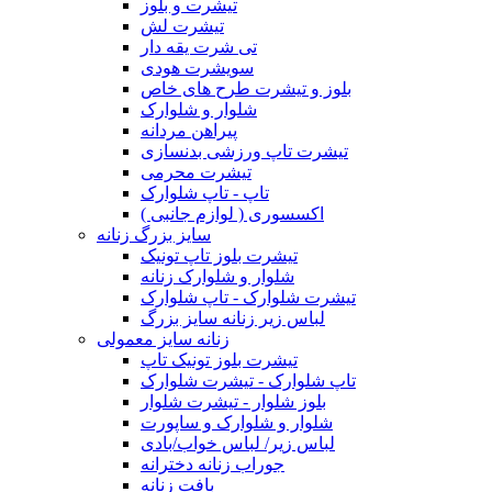
تیشرت و بلوز
تیشرت لش
تی شرت یقه دار
سویشرت هودی
بلوز و تیشرت طرح های خاص
شلوار و شلوارک
پیراهن مردانه
تیشرت تاپ ورزشی بدنسازی
تیشرت محرمی
تاپ - تاپ شلوارک
اکسسوری ( لوازم جانبی )
سایز بزرگ زنانه
تیشرت بلوز تاپ تونیک
شلوار و شلوارک زنانه
تیشرت شلوارک - تاپ شلوارک
لباس زیر زنانه سایز بزرگ
زنانه سایز معمولی
تیشرت بلوز تونیک تاپ
تاپ شلوارک - تیشرت شلوارک
بلوز شلوار - تیشرت شلوار
شلوار و شلوارک و ساپورت
لباس زیر/ لباس خواب/بادی
جوراب زنانه دخترانه
بافت زنانه