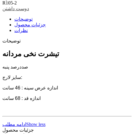
R105-2
دوست داشتن
توضیحات
جزئیات محصول
نظرات
توضیحات
تیشرت نخی مردانه
صددرصد پنبه
سایز لارج:
اندازه عرض سینه : 46 سانت
اندازه قد : 68 سانت
Show less
ادامه مطلب
جزئیات محصول