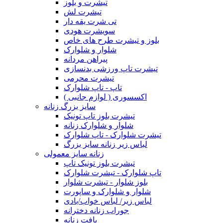
تیشرت و بلوز
تیشرت لش
تی شرت یقه دار
سویشرت هودی
بلوز و تیشرت طرح های خاص
شلوار و شلوارک
پیراهن مردانه
تیشرت تاپ ورزشی بدنسازی
تیشرت محرمی
تاپ - تاپ شلوارک
اکسسوری ( لوازم جانبی )
سایز بزرگ زنانه
تیشرت بلوز تاپ تونیک
شلوار و شلوارک زنانه
تیشرت شلوارک - تاپ شلوارک
لباس زیر زنانه سایز بزرگ
زنانه سایز معمولی
تیشرت بلوز تونیک تاپ
تاپ شلوارک - تیشرت شلوارک
بلوز شلوار - تیشرت شلوار
شلوار و شلوارک و ساپورت
لباس زیر/ لباس خواب/بادی
جوراب زنانه دخترانه
بافت زنانه