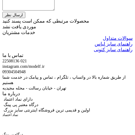
محصولات مرتبطی که ممکن است پسند کنید
موردی یافت نشد
خدمات مشتریان
سوالات متداول
راهنمای سایز لباس
راهنمای سایز کتونی
تماس با ما
22508136 021
instagram.com/modelf.ir
09304504948
از طریق شماره بالا در واتساپ ، تلگرام ، تماس و پیامک در خدمت شما
هستیم
تهران - خیابان رسالت - محله مجیدیه
درباره ما
دارای نماد اعتماد
درگاه معتبر پی پینگ
اولین و قدیمی ترین فروشگاه اینترنتی سایز بزرگ
نماد اعتماد
درگاه پی پینگ