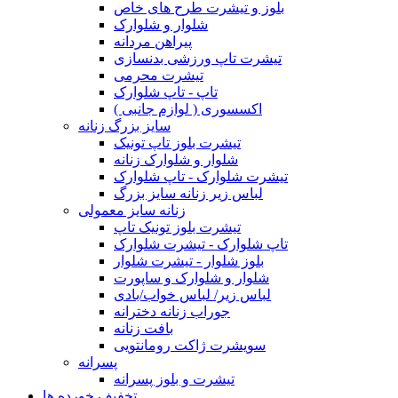
بلوز و تیشرت طرح های خاص
شلوار و شلوارک
پیراهن مردانه
تیشرت تاپ ورزشی بدنسازی
تیشرت محرمی
تاپ - تاپ شلوارک
اکسسوری ( لوازم جانبی )
سایز بزرگ زنانه
تیشرت بلوز تاپ تونیک
شلوار و شلوارک زنانه
تیشرت شلوارک - تاپ شلوارک
لباس زیر زنانه سایز بزرگ
زنانه سایز معمولی
تیشرت بلوز تونیک تاپ
تاپ شلوارک - تیشرت شلوارک
بلوز شلوار - تیشرت شلوار
شلوار و شلوارک و ساپورت
لباس زیر/ لباس خواب/بادی
جوراب زنانه دخترانه
بافت زنانه
سویشرت ژاکت رومانتویی
پسرانه
تیشرت و بلوز پسرانه
تخفیف خورده ها