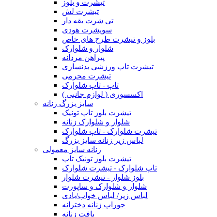
تیشرت و بلوز
تیشرت لش
تی شرت یقه دار
سویشرت هودی
بلوز و تیشرت طرح های خاص
شلوار و شلوارک
پیراهن مردانه
تیشرت تاپ ورزشی بدنسازی
تیشرت محرمی
تاپ - تاپ شلوارک
اکسسوری ( لوازم جانبی )
سایز بزرگ زنانه
تیشرت بلوز تاپ تونیک
شلوار و شلوارک زنانه
تیشرت شلوارک - تاپ شلوارک
لباس زیر زنانه سایز بزرگ
زنانه سایز معمولی
تیشرت بلوز تونیک تاپ
تاپ شلوارک - تیشرت شلوارک
بلوز شلوار - تیشرت شلوار
شلوار و شلوارک و ساپورت
لباس زیر/ لباس خواب/بادی
جوراب زنانه دخترانه
بافت زنانه