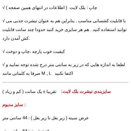
√ چاپ : بلک لایت ( اطلاعات در انتهای همین صفحه )
√ با قابلیت کشسانی مناسب . بنابراین هم به عنوان تیشرت جذبی می
توانید استفاده کنید . هم هر سایزی خرید کنید حدودا چند سانت قابلیت
کش آمدن دارد.
√ کیفیت خوب پارچه ،چاپ و دوخت
√ لطفا به اندازه هایی که در زیر به سانتی متر درج شده توجه نمایید و
صرفا به کلماتی مانند M , L اکتفا نکنید
تقریبا ± یک سانت ( کم و زیاد )
سایزبندی تیشرت بلک لایت:
سایز مدیوم :
عرض سینه ( زیر بغل تا زیر بغل ) : 44 سانتی متر
قد تیشرت : 64 سانتی متر