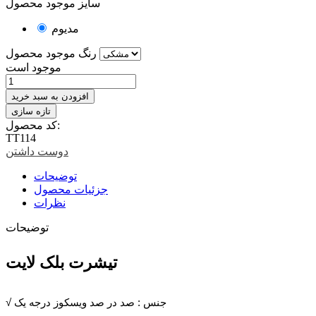
سایز موجود محصول
مدیوم
رنگ موجود محصول
موجود است
افزودن به سبد خرید
کد محصول:
TT114
دوست داشتن
توضیحات
جزئیات محصول
نظرات
توضیحات
تیشرت بلک لایت
√ جنس : صد در صد ویسکوز درجه یک