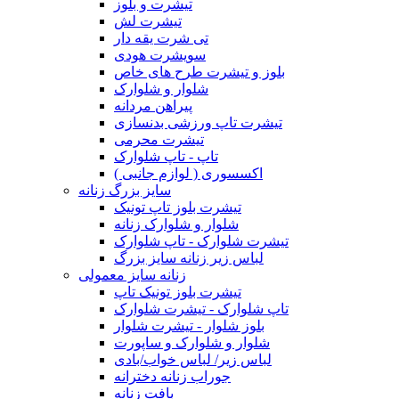
تیشرت و بلوز
تیشرت لش
تی شرت یقه دار
سویشرت هودی
بلوز و تیشرت طرح های خاص
شلوار و شلوارک
پیراهن مردانه
تیشرت تاپ ورزشی بدنسازی
تیشرت محرمی
تاپ - تاپ شلوارک
اکسسوری ( لوازم جانبی )
سایز بزرگ زنانه
تیشرت بلوز تاپ تونیک
شلوار و شلوارک زنانه
تیشرت شلوارک - تاپ شلوارک
لباس زیر زنانه سایز بزرگ
زنانه سایز معمولی
تیشرت بلوز تونیک تاپ
تاپ شلوارک - تیشرت شلوارک
بلوز شلوار - تیشرت شلوار
شلوار و شلوارک و ساپورت
لباس زیر/ لباس خواب/بادی
جوراب زنانه دخترانه
بافت زنانه