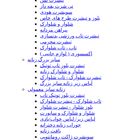
تیشرت لش
تی شرت یقه دار
سویشرت هودی
بلوز و تیشرت طرح های خاص
شلوار و شلوارک
پیراهن مردانه
تیشرت تاپ ورزشی بدنسازی
تیشرت محرمی
تاپ - تاپ شلوارک
اکسسوری ( لوازم جانبی )
سایز بزرگ زنانه
تیشرت بلوز تاپ تونیک
شلوار و شلوارک زنانه
تیشرت شلوارک - تاپ شلوارک
لباس زیر زنانه سایز بزرگ
زنانه سایز معمولی
تیشرت بلوز تونیک تاپ
تاپ شلوارک - تیشرت شلوارک
بلوز شلوار - تیشرت شلوار
شلوار و شلوارک و ساپورت
لباس زیر/ لباس خواب/بادی
جوراب زنانه دخترانه
بافت زنانه
سویشرت ژاکت رومانتویی