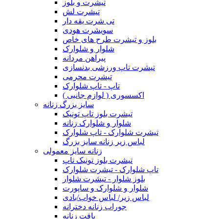
تیشرت و بلوز
تیشرت لش
تی شرت یقه دار
سویشرت هودی
بلوز و تیشرت طرح های خاص
شلوار و شلوارک
پیراهن مردانه
تیشرت تاپ ورزشی بدنسازی
تیشرت محرمی
تاپ - تاپ شلوارک
اکسسوری ( لوازم جانبی )
سایز بزرگ زنانه
تیشرت بلوز تاپ تونیک
شلوار و شلوارک زنانه
تیشرت شلوارک - تاپ شلوارک
لباس زیر زنانه سایز بزرگ
زنانه سایز معمولی
تیشرت بلوز تونیک تاپ
تاپ شلوارک - تیشرت شلوارک
بلوز شلوار - تیشرت شلوار
شلوار و شلوارک و ساپورت
لباس زیر/ لباس خواب/بادی
جوراب زنانه دخترانه
بافت زنانه