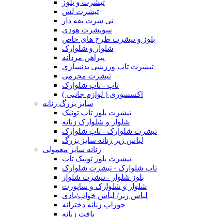
تیشرت و بلوز
تیشرت لش
تی شرت یقه دار
سویشرت هودی
بلوز و تیشرت طرح های خاص
شلوار و شلوارک
پیراهن مردانه
تیشرت تاپ ورزشی بدنسازی
تیشرت محرمی
تاپ - تاپ شلوارک
اکسسوری ( لوازم جانبی )
سایز بزرگ زنانه
تیشرت بلوز تاپ تونیک
شلوار و شلوارک زنانه
تیشرت شلوارک - تاپ شلوارک
لباس زیر زنانه سایز بزرگ
زنانه سایز معمولی
تیشرت بلوز تونیک تاپ
تاپ شلوارک - تیشرت شلوارک
بلوز شلوار - تیشرت شلوار
شلوار و شلوارک و ساپورت
لباس زیر/ لباس خواب/بادی
جوراب زنانه دخترانه
بافت زنانه