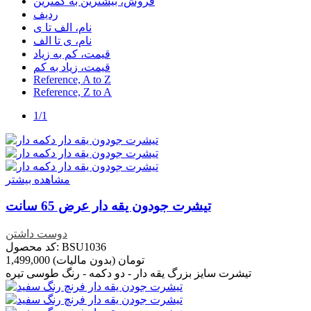
فروش، بیشترین به کمترین
ردیف
نام، الف تا ی
نام، ی تا الف
قیمت، کم به زیاد
قیمت، زیاد به کم
Reference, A to Z
Reference, Z to A
1/1
مشاهده بیشتر
تیشرت جودون یقه دار عرض 65 سانت
دوست داشتن
کد محصول: BSU1036
1,499,000 تومان
(بدون مالیات)
تیشرت سایز بزرگ یقه دار - دو دکمه - رنگ طوسی تیره