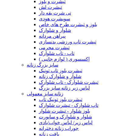
تیشرت و بلوز
تیشرت لش
تی شرت یقه دار
سویشرت هودی
بلوز و تیشرت طرح های خاص
شلوار و شلوارک
پیراهن مردانه
تیشرت تاپ ورزشی بدنسازی
تیشرت محرمی
تاپ - تاپ شلوارک
اکسسوری ( لوازم جانبی )
سایز بزرگ زنانه
تیشرت بلوز تاپ تونیک
شلوار و شلوارک زنانه
تیشرت شلوارک - تاپ شلوارک
لباس زیر زنانه سایز بزرگ
زنانه سایز معمولی
تیشرت بلوز تونیک تاپ
تاپ شلوارک - تیشرت شلوارک
بلوز شلوار - تیشرت شلوار
شلوار و شلوارک و ساپورت
لباس زیر/ لباس خواب/بادی
جوراب زنانه دخترانه
بافت زنانه