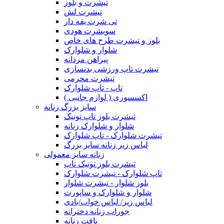
تیشرت و بلوز
تیشرت لش
تی شرت یقه دار
سویشرت هودی
بلوز و تیشرت طرح های خاص
شلوار و شلوارک
پیراهن مردانه
تیشرت تاپ ورزشی بدنسازی
تیشرت محرمی
تاپ - تاپ شلوارک
اکسسوری ( لوازم جانبی )
سایز بزرگ زنانه
تیشرت بلوز تاپ تونیک
شلوار و شلوارک زنانه
تیشرت شلوارک - تاپ شلوارک
لباس زیر زنانه سایز بزرگ
زنانه سایز معمولی
تیشرت بلوز تونیک تاپ
تاپ شلوارک - تیشرت شلوارک
بلوز شلوار - تیشرت شلوار
شلوار و شلوارک و ساپورت
لباس زیر/ لباس خواب/بادی
جوراب زنانه دخترانه
بافت زنانه