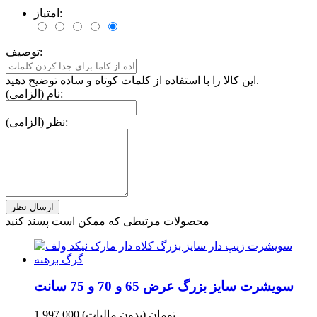
امتیاز:
توصیف:
این کالا را با استفاده از کلمات کوتاه و ساده توضیح دهید.
نام (الزامی):
نظر (الزامی):
محصولات مرتبطی که ممکن است پسند کنید
سویشرت سایز بزرگ عرض 65 و 70 و 75 سانت
1,997,000 تومان
(بدون مالیات)