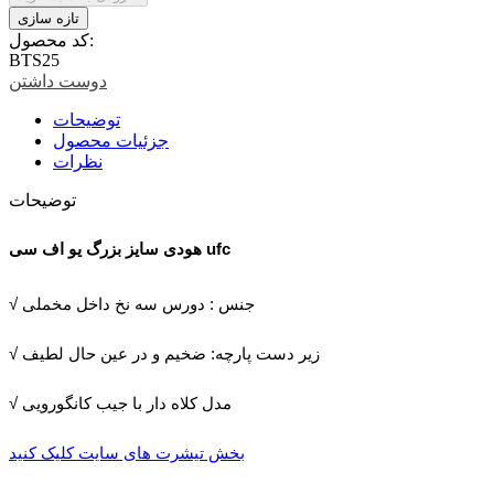
کد محصول:
BTS25
دوست داشتن
توضیحات
جزئیات محصول
نظرات
توضیحات
هودی سایز بزرگ یو اف سی ufc
√ جنس : دورس سه نخ داخل مخملی
√ زیر دست پارچه: ضخیم و در عین حال لطیف
√ مدل کلاه دار با جیب کانگورویی
بخش تیشرت های سایت کلیک کنید