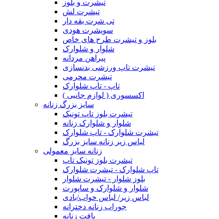
تیشرت و بلوز
تیشرت لش
تی شرت یقه دار
سویشرت هودی
بلوز و تیشرت طرح های خاص
شلوار و شلوارک
پیراهن مردانه
تیشرت تاپ ورزشی بدنسازی
تیشرت محرمی
تاپ - تاپ شلوارک
اکسسوری ( لوازم جانبی )
سایز بزرگ زنانه
تیشرت بلوز تاپ تونیک
شلوار و شلوارک زنانه
تیشرت شلوارک - تاپ شلوارک
لباس زیر زنانه سایز بزرگ
زنانه سایز معمولی
تیشرت بلوز تونیک تاپ
تاپ شلوارک - تیشرت شلوارک
بلوز شلوار - تیشرت شلوار
شلوار و شلوارک و ساپورت
لباس زیر/ لباس خواب/بادی
جوراب زنانه دخترانه
بافت زنانه