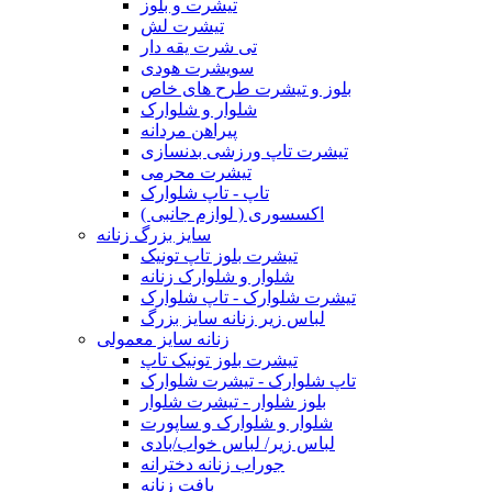
تیشرت و بلوز
تیشرت لش
تی شرت یقه دار
سویشرت هودی
بلوز و تیشرت طرح های خاص
شلوار و شلوارک
پیراهن مردانه
تیشرت تاپ ورزشی بدنسازی
تیشرت محرمی
تاپ - تاپ شلوارک
اکسسوری ( لوازم جانبی )
سایز بزرگ زنانه
تیشرت بلوز تاپ تونیک
شلوار و شلوارک زنانه
تیشرت شلوارک - تاپ شلوارک
لباس زیر زنانه سایز بزرگ
زنانه سایز معمولی
تیشرت بلوز تونیک تاپ
تاپ شلوارک - تیشرت شلوارک
بلوز شلوار - تیشرت شلوار
شلوار و شلوارک و ساپورت
لباس زیر/ لباس خواب/بادی
جوراب زنانه دخترانه
بافت زنانه