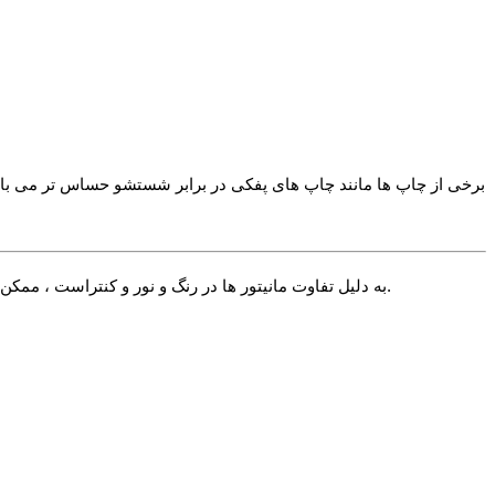
√ به دلیل تفاوت مانیتور ها در رنگ و نور و کنتراست ، ممکن است رنگ محصول اندکی با آنچه شما می بینید متفاوت باشد. در صورت استاندارد بودن تنظیمات مانیتور شما این تفاوت بسیار جزیی خواهد بود.