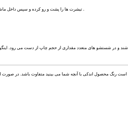
√ تیشرت ها را پشت و رو کرده و سپس داخل ماشین لباسشویی بیاندازید. خصوصا لباس هایی که دارای چاپ می باشند .