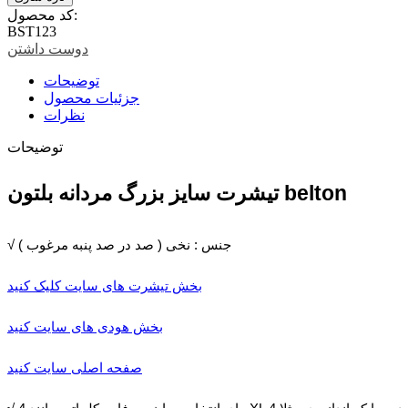
کد محصول:
BST123
دوست داشتن
توضیحات
جزئیات محصول
نظرات
توضیحات
تیشرت سایز بزرگ مردانه بلتون belton
√ جنس : نخی ( صد در صد پنبه مرغوب )
بخش تیشرت های سایت کلیک کنید
بخش هودی های سایت کنید
صفحه اصلی سایت کنید