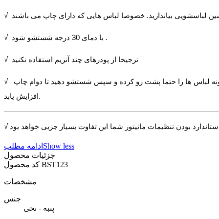
√ با دمای 30 درجه شستشو شود .
√ ترجیحا از پودرهای چند آنزیم استفاده نکنید
√ برخی از چاپ ها مانند چاپ های پفکی در برابر شستشو حساس تر می باشند و در شستشو های متعدد مقداری از حجم چاپ از دست می رود. اینگونه لباس ها را حتما پشت رو کرده و سپس شستشو دهید تا دوام چاپ
افزایش یابد.
Show less
ادامه مطلب
جزئیات محصول
BST123
کد محصول
مشخصات
جنس
پنبه - نخی